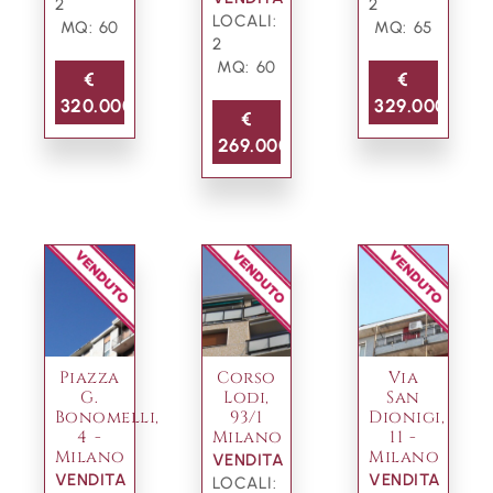
2
2
LOCALI:
MQ: 60
MQ: 65
2
MQ: 60
€
€
320.000
329.000
€
269.000
Piazza
Corso
Via
G.
Lodi,
San
Bonomelli,
93/1
Dionigi,
4 -
Milano
11 -
Milano
Milano
VENDITA
VENDITA
VENDITA
LOCALI: