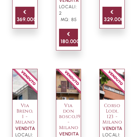
VENDITA
LOCALI:
€
€
2
369.000
329.000
MQ: 85
€
180.000
Via
Via
Corso
Breno,
don
Lodi,
1 -
bosco,19
123 -
Milano
-
Milano
Milano
VENDITA
VENDITA
VENDITA
LOCALI:
LOCALI: