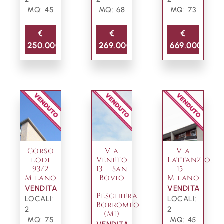
MQ: 45
MQ: 68
MQ: 73
€
€
€
250.000
269.000
669.000
Corso
Via
Via
lodi
Veneto,
Lattanzio,
93/2
13 - San
15 -
Milano
Bovio
Milano
-
VENDITA
VENDITA
Peschiera
LOCALI:
LOCALI:
Borromeo
2
2
(MI)
MQ: 75
MQ: 45