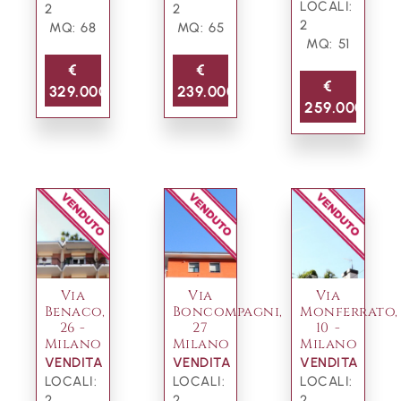
LOCALI:
2
2
2
MQ: 68
MQ: 65
MQ: 51
€
€
€
329.000
239.000
259.000
Via
Via
Via
Benaco,
Boncompagni,
Monferrato,
26 -
27
10 -
Milano
Milano
Milano
VENDITA
VENDITA
VENDITA
LOCALI:
LOCALI:
LOCALI:
2
2
2