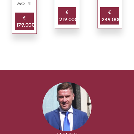
MQ: 41
€
€
€
219.000
249.000
179.000