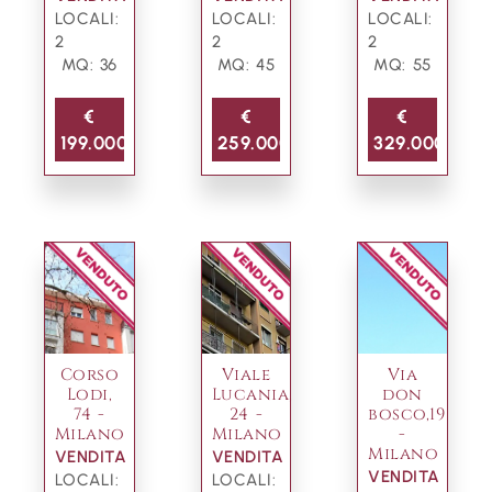
LOCALI:
LOCALI:
LOCALI:
2
2
2
MQ: 36
MQ: 45
MQ: 55
€
€
€
199.000
259.000
329.000
Corso
Viale
Via
Lodi,
Lucania,
don
74 -
24 -
bosco,19
Milano
Milano
-
Milano
VENDITA
VENDITA
VENDITA
LOCALI:
LOCALI: