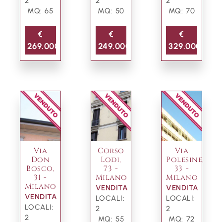
2
2
2
MQ: 65
MQ: 50
MQ: 70
€
€
€
269.000
249.000
329.000
Via
Corso
Via
Don
Lodi,
Polesine,
Bosco,
73 -
33 -
31 -
Milano
Milano
Milano
VENDITA
VENDITA
VENDITA
LOCALI:
LOCALI:
LOCALI:
2
2
2
MQ: 55
MQ: 72