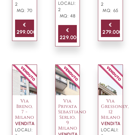
LOCALI:
2
2
2
MQ: 70
MQ: 65
MQ: 48
€
€
€
299.000
279.000
229.000
Via
Via
Via
Breno,
Privata
Gressoney,
7 -
Sebastiano
12
Milano
Serlio,
Milano
9
VENDITA
VENDITA
Milano
LOCALI:
LOCALI:
VENDITA