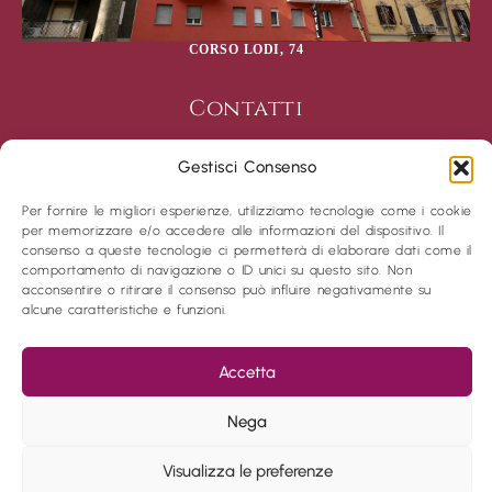
CORSO LODI, 74
Contatti
Immobiliare Del borrello
Gestisci Consenso
Partita Iva 02320140698
Via Tagliamento, 2
Per fornire le migliori esperienze, utilizziamo tecnologie come i cookie
20139 Milano
per memorizzare e/o accedere alle informazioni del dispositivo. Il
+39 02 55231577
consenso a queste tecnologie ci permetterà di elaborare dati come il
comportamento di navigazione o ID unici su questo sito. Non
acconsentire o ritirare il consenso può influire negativamente su
info@immobiliaredelborrello.it
alcune caratteristiche e funzioni.
immobiliaredelborrello
immobiliaredelborrello
Accetta
Privacy Policy
Cookies Policy
Nega
COPYRIGHT © 2024 IMMOBILIARE DEL BORRELLO - VIA
TAGLIAMENTO, 2 -20139 MILANO (MI)
Visualizza le preferenze