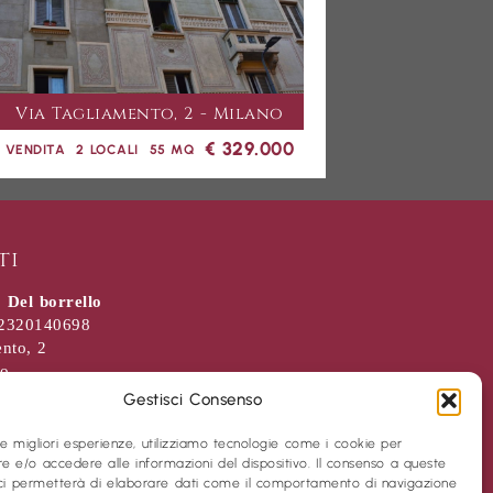
Via Tagliamento, 2 - Milano
€ 329.000
VENDITA
2 LOCALI
55 MQ
ti
 Del borrello
 02320140698
nto, 2
no
31577
Gestisci Consenso
biliaredelborrello.it
 le migliori esperienze, utilizziamo tecnologie come i cookie per
 e/o accedere alle informazioni del dispositivo. Il consenso a queste
redelborrello
ci permetterà di elaborare dati come il comportamento di navigazione
redelborrello