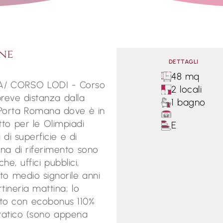
ne
DETTAGLI
48 mq
A/ CORSO LODI - Corso
2 locali
breve distanza dalla
1 bagno
 Porta Romana dove è in
tto per le Olimpiadi
E
 di superficie e di
ona di riferimento sono
he, uffici pubblici,
sto medio signorile anni
tineria mattina; lo
ento con ecobonus 110%
tatico (sono appena