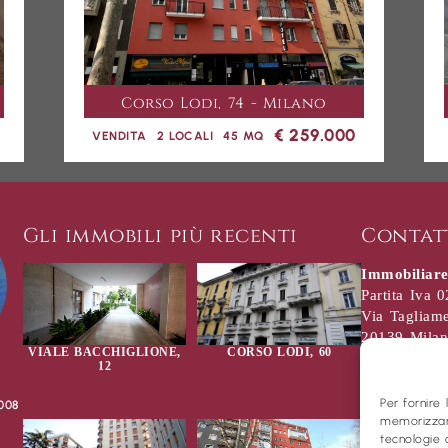
Corso Lodi, 74 - Milano
€ 259.000
VENDITA
2 LOCALI
45 MQ
Gli immobili più recenti
Contat
Immobiliare
Partita Iva
Via Tagliame
20139 Mila
VIALE BACCHIGLIONE,
CORSO LODI, 60
+39 02 552
12
info@immo
Per fornire
008
memorizzare
immobilia
tecnologie 
immobilia