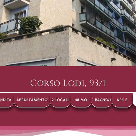
Corso Lodi, 93/1
NDITA
APPARTAMENTO
2 LOCALI
48 MQ
1 BAGNO/I
APE E