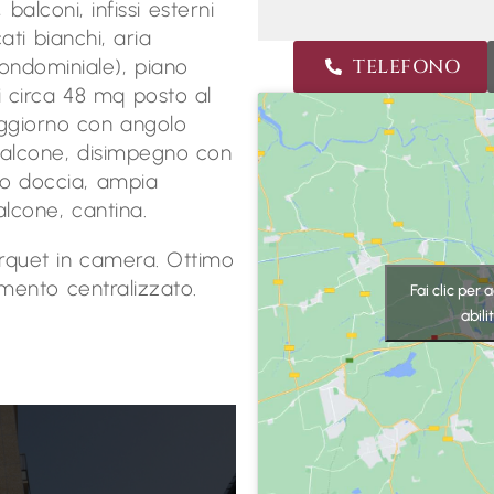
balconi, infissi esterni
ti bianchi, aria
TELEFONO
ondominiale), piano
i circa 48 mq posto al
oggiorno con angolo
balcone, disimpegno con
tto doccia, ampia
lcone, cantina.
arquet in camera. Ottimo
amento centralizzato.
Fai clic per
abil