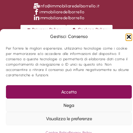
info@immobiliaredelborrello.it
immobiliaredelborrello
immobiliaredelborrello
Privacy Policy
Cookies Policy
Gestisci Consenso
COPYRIGHT © 2024 IMMOBILIARE DEL BORRELLO - VIA
TAGLIAMENTO, 2 -20139 MILANO (MI)
Per fornire le migliori esperienze, utilizziamo tecnologie come i cookie
per memorizzare e/o accedere alle informazioni del dispositivo. Il
consenso a queste tecnologie ci permetterà di elaborare dati come il
POWERED BY
comportamento di navigazione o ID unici su questo sito. Non
acconsentire o ritirare il consenso può influire negativamente su alcune
caratteristiche e funzioni.
Accetta
Nega
Visualizza le preferenze
Cookie Policy
Privacy Policy