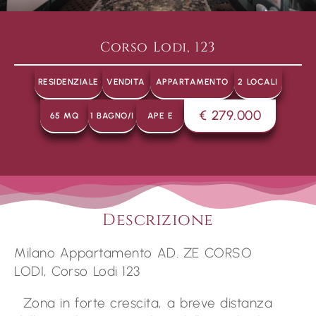
Corso Lodi, 123
RESIDENZIALE
VENDITA
APPARTAMENTO
2 LOCALI
€ 279.000
65 MQ
1 BAGNO/I
APE E
Descrizione
Milano Appartamento AD. ZE CORSO
LODI, Corso Lodi 123
Zona in forte crescita, a breve distanza