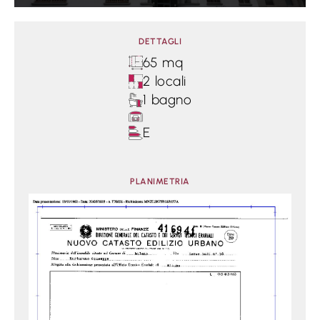
DETTAGLI
65 mq
2 locali
1 bagno
E
PLANIMETRIA