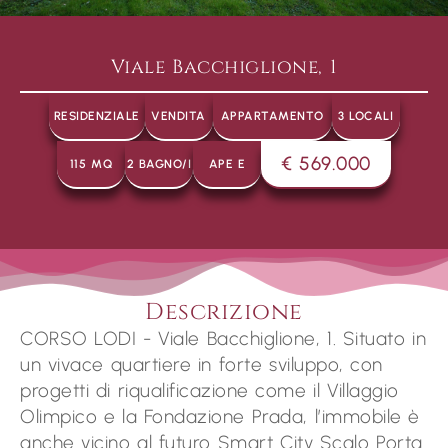
Viale Bacchiglione, 1
RESIDENZIALE
VENDITA
APPARTAMENTO
3 LOCALI
€ 569.000
115 MQ
2 BAGNO/I
APE E
Descrizione
CORSO LODI - Viale Bacchiglione, 1. Situato in
un vivace quartiere in forte sviluppo, con
progetti di riqualificazione come il Villaggio
Olimpico e la Fondazione Prada, l’immobile è
anche vicino al futuro Smart City Scalo Porta