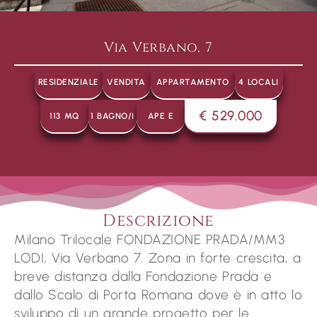
Via Verbano, 7
RESIDENZIALE
VENDITA
APPARTAMENTO
4 LOCALI
€ 529.000
113 MQ
1 BAGNO/I
APE E
Descrizione
Milano Trilocale FONDAZIONE PRADA/MM3
LODI, Via Verbano 7. Zona in forte crescita, a
breve distanza dalla Fondazione Prada e
dallo Scalo di Porta Romana dove è in atto lo
sviluppo di un grande progetto per le