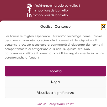
info@immobiliaredelborrello.it
immobiliaredelborrello
immobiliaredelborrello
Privacy Policy
Cookies Policy
Gestisci Consenso
COPYRIGHT © 2024 IMMOBILIARE DEL BORRELLO - VIA
Per fornire le migliori esperienze, utilizziamo tecnologie come i cookie
TAGLIAMENTO, 2 -20139 MILANO (MI)
per memorizzare e/o accedere alle informazioni del dispositivo. Il
consenso a queste tecnologie ci permetterà di elaborare dati come il
comportamento di navigazione o ID unici su questo sito. Non
POWERED BY
acconsentire o ritirare il consenso può influire negativamente su alcune
caratteristiche e funzioni.
Accetta
Nega
Visualizza le preferenze
Cookie Policy
Privacy Policy