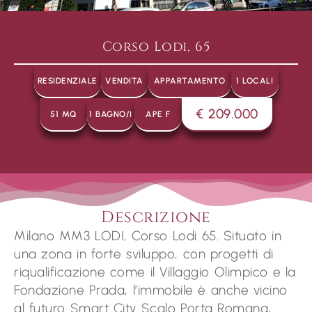
Corso Lodi, 65
RESIDENZIALE
VENDITA
APPARTAMENTO
1 LOCALI
€ 209.000
51 MQ
1 BAGNO/I
APE F
Descrizione
Milano MM3 LODI, Corso Lodi 65. Situato in
una zona in forte sviluppo, con progetti di
riqualificazione come il Villaggio Olimpico e la
Fondazione Prada, l’immobile è anche vicino
al futuro Smart City Scalo Porta Romana,