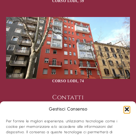
CORSO LODI, 59
CORSO LODI, 74
Contatti
Immobiliare Del borrello
Gestisci Consenso
Partita Iva 02320140698
Via Tagliamento, 2
Per fornire le migliori esperienze, utilizziamo tecnologie come i
cookie per memorizzare e/o accedere alle informazioni del
20139 Milano
dispositivo. Il consenso a queste tecnologie ci permetterà di
+39 02 55231577